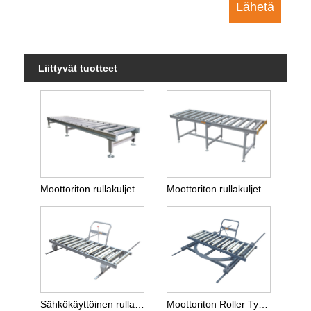
Liittyvät tuotteet
Moottoriton rullakuljetinlinja
Moottoriton rullakuljetinlinja pakkausosastolle
Sähkökäyttöinen rullatyyppinen kiskovaunu
Moottoriton Roller Type Rail Pyörivä vaunu