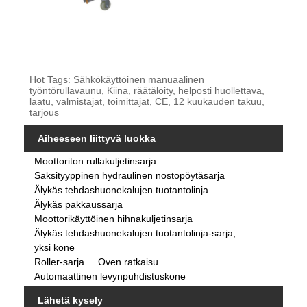
Hot Tags: Sähkökäyttöinen manuaalinen
työntörullavaunu, Kiina, räätälöity, helposti huollettava,
laatu, valmistajat, toimittajat, CE, 12 kuukauden takuu,
tarjous
Aiheeseen liittyvä luokka
Moottoriton rullakuljetinsarja
Saksityyppinen hydraulinen nostopöytäsarja
Älykäs tehdashuonekalujen tuotantolinja
Älykäs pakkaussarja
Moottorikäyttöinen hihnakuljetinsarja
Älykäs tehdashuonekalujen tuotantolinja-sarja,
yksi kone
Roller-sarja
Oven ratkaisu
Automaattinen levynpuhdistuskone
Lähetä kysely