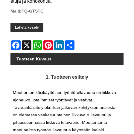
etuja ja kohokohtia.
Malli:FQ-GTSTC
Lähetä kysely
Facebook
X
WhatsApp
Pinterest
LinkedIn
Share
Tuotteen Kuvaus
1. Tuotteen esittely
Moottoriton käsikäyttöinen työntörullavaunu on liikkuva
ajoneuvo, jota ihmiset työntävät ja vetävät.
Tavarankäsittelytekniikan jatkuvan kehityksen ansiosta
on olemassa vaakasuuntainen liikkuva rullavaunu ja
pituussuunnassa liikkuva telavaunu. Moottoritonta
manuaalista työntörullavaunua käytetään laajalti