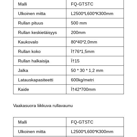
Malli
FQ-GTSTC
Ulkoinen mitta
L2500*L600*K300mm
Rullan pituus
500 mm
Rullan keskietäisyys
200mm
Kaukovalo
80*40*2,0mm
Rullan koko
Ï†76*1,5mm
Rullan halkaisija
Ï†15
Jalka
50 * 30 * 1,2 mm
Latauskapasiteetti
600kg/metri
Kaide
Ï†42*700mm
Vaakasuora liikkuva rullavaunu
Malli
FQ-GTSTC
Ulkoinen mitta
L2500*L600*K300mm