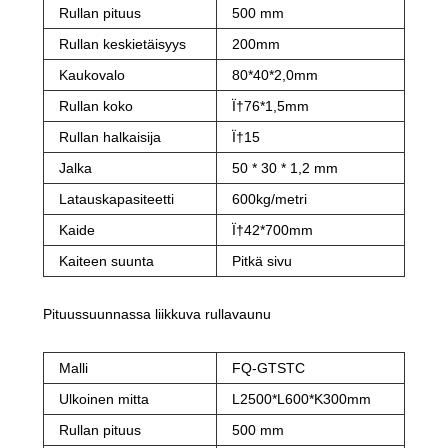
Rullan pituus
500 mm
Rullan keskietäisyys
200mm
Kaukovalo
80*40*2,0mm
Rullan koko
Ï†76*1,5mm
Rullan halkaisija
Ï†15
Jalka
50 * 30 * 1,2 mm
Latauskapasiteetti
600kg/metri
Kaide
Ï†42*700mm
Kaiteen suunta
Pitkä sivu
Pituussuunnassa liikkuva rullavaunu
Malli
FQ-GTSTC
Ulkoinen mitta
L2500*L600*K300mm
Rullan pituus
500 mm