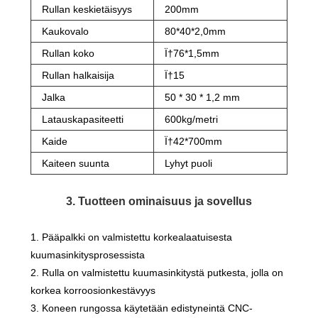
Rullan keskietäisyys
200mm
Kaukovalo
80*40*2,0mm
Rullan koko
Ï†76*1,5mm
Rullan halkaisija
Ï†15
Jalka
50 * 30 * 1,2 mm
Latauskapasiteetti
600kg/metri
Kaide
Ï†42*700mm
Kaiteen suunta
Lyhyt puoli
3. Tuotteen ominaisuus ja sovellus
1. Pääpalkki on valmistettu korkealaatuisesta
kuumasinkitysprosessista
2. Rulla on valmistettu kuumasinkitystä putkesta, jolla on
korkea korroosionkestävyys
3. Koneen rungossa käytetään edistyneintä CNC-