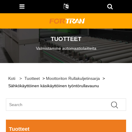
TUOTTEET
Valmistamme automaatiolaitteita
Koti
>
Tuotteet
>
Moottoriton Rullakuljetinsarja
>
Sähkökäyttöinen käsikäyttöinen työntörullavaunu
Tuotteet