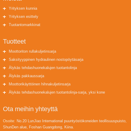
Yrityksen kunnia
Yrityksen esittely
Tuotantomarkkinat
Tuotteet
Moottoriton rullakuljetinsarja
Saksityyppinen hydraulinen nostopöytäsarja
Älykäs tehdashuonekalujen tuotantolinja
Älykäs pakkaussarja
Moottorikäyttöinen hihnakuljetinsarja
Älykäs tehdashuonekalujen tuotantolinja-sarja, yksi kone
Ota meihin yhteyttä
Osoite:
No.20 LunJiao International puuntyöstökoneiden teollisuuspuisto,
ShunDen alue, Foshan Guangdong, Kiina.