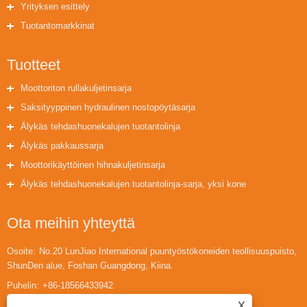
Yrityksen esittely
Tuotantomarkkinat
Tuotteet
Moottoriton rullakuljetinsarja
Saksityyppinen hydraulinen nostopöytäsarja
Älykäs tehdashuonekalujen tuotantolinja
Älykäs pakkaussarja
Moottorikäyttöinen hihnakuljetinsarja
Älykäs tehdashuonekalujen tuotantolinja-sarja, yksi kone
Ota meihin yhteyttä
Osoite:
No.20 LunJiao International puuntyöstökoneiden teollisuuspuisto,
ShunDen alue, Foshan Guangdong, Kiina.
Puhelin:
+86-18566433942
Sähköposti:
huaihuailiu1@gmail.com
X