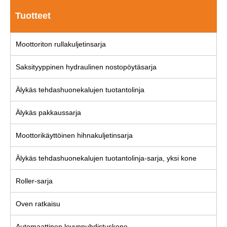
Tuotteet
Moottoriton rullakuljetinsarja
Saksityyppinen hydraulinen nostopöytäsarja
Älykäs tehdashuonekalujen tuotantolinja
Älykäs pakkaussarja
Moottorikäyttöinen hihnakuljetinsarja
Älykäs tehdashuonekalujen tuotantolinja-sarja, yksi kone
Roller-sarja
Oven ratkaisu
Automaattinen levynpuhdistuskone