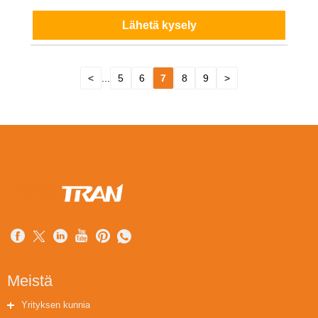
Lähetä kysely
<
...
5
6
7
8
9
>
Meistä
Yrityksen kunnia