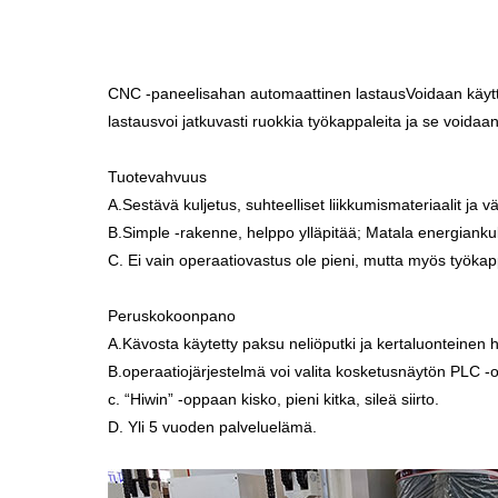
CNC -paneelisahan automaattinen lastaus
Voidaan käyt
lastaus
voi jatkuvasti ruokkia työkappaleita ja se voida
Tuotevahvuus
A.Sestävä kuljetus, suhteelliset liikkumismateriaalit ja 
B.Simple -rakenne, helppo ylläpitää; Matala energiankul
C. Ei vain operaatiovastus ole pieni, mutta myös työka
Peruskokoonpano
A.Kävosta käytetty paksu neliöputki ja kertaluonteinen
B.operaatiojärjestelmä voi valita kosketusnäytön PLC -
c. “Hiwin” -oppaan kisko, pieni kitka, sileä siirto.
D. Yli 5 vuoden palveluelämä.