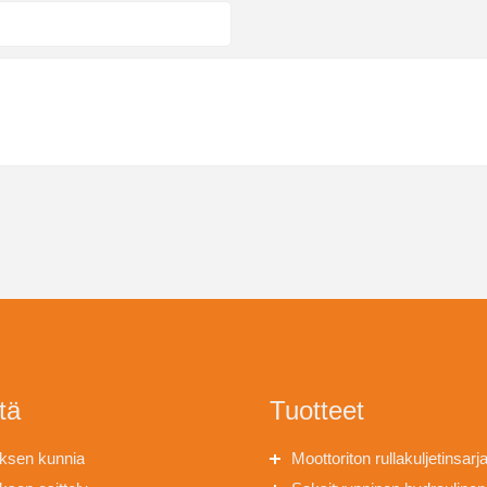
tä
Tuotteet
yksen kunnia
Moottoriton rullakuljetinsarj