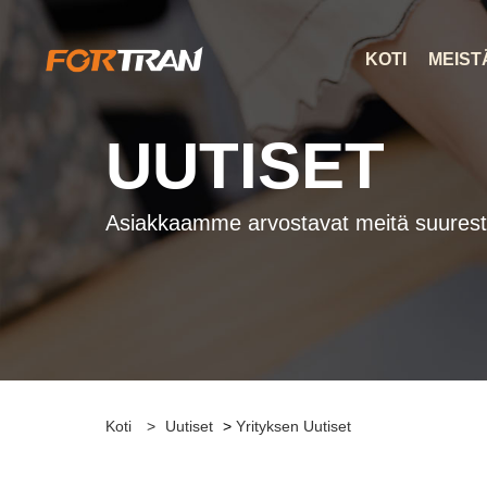
KOTI
MEIST
UUTISET
Asiakkaamme arvostavat meitä suurest
Koti
>
Uutiset
>
Yrityksen Uutiset