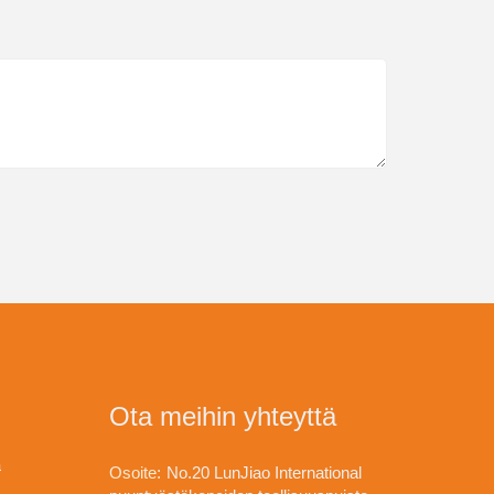
Ota meihin yhteyttä
a
Osoite:
No.20 LunJiao International