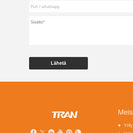
Lähetä
Meis
Yrit