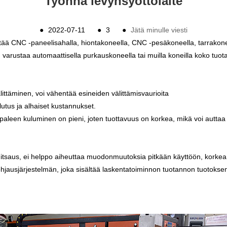
Työnnä levynsyöttölaite
●
2022-07-11
●
3
●
Jätä minulle viesti
tää CNC -paneelisahalla, hiontakoneella, CNC -pesäkoneella, tarrakone
an varustaa automaattisella purkauskoneella tai muilla koneilla koko tuo
välittäminen, voi vähentää esineiden välittämisvaurioita
utus ja alhaiset kustannukset.
ppaleen kuluminen on pieni, joten tuottavuus on korkea, mikä voi autt
 hitsaus, ei helppo aiheuttaa muodonmuutoksia pitkään käyttöön, korkea
ohjausjärjestelmän, joka sisältää laskentatoiminnon tuotannon tuotokse