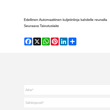
Edellinen:
Automaattinen kuljetinlinja kahdelle reunalla
Seuraava:
Taivutuslaite
Facebook
X
WhatsApp
Pinterest
LinkedIn
Share