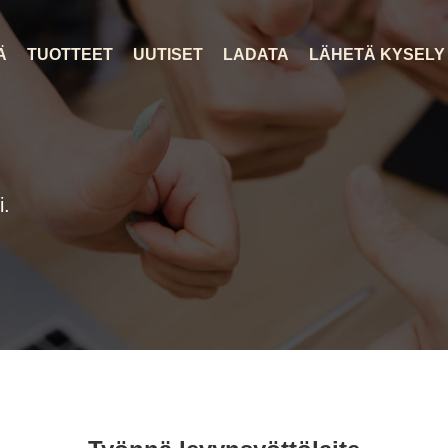
Ä
TUOTTEET
UUTISET
LADATA
LÄHETÄ KYSELY
i.